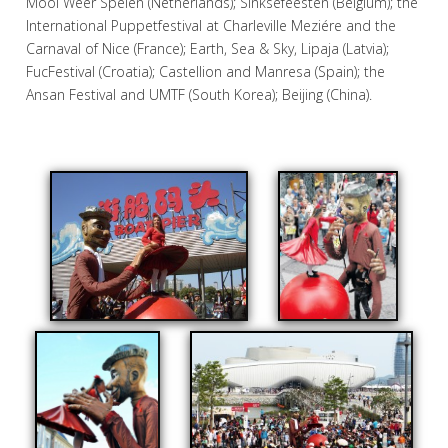
Mooi Weer Spelen (Netherlands); Sinksefeesten (Belgium); the
International Puppetfestival at Charleville Meziére and the
Carnaval of Nice (France); Earth, Sea & Sky, Lipaja (Latvia);
FucFestival (Croatia); Castellion and Manresa (Spain); the
Ansan Festival and UMTF (South Korea); Beijing (China).