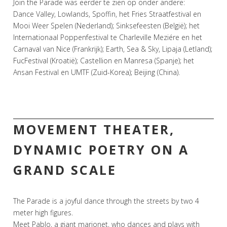
Join the Parade was eerder te zien op onder andere:
Dance Valley, Lowlands, Spoffin, het Fries Straatfestival en
Mooi Weer Spelen (Nederland); Sinksefeesten (België); het
Internationaal Poppenfestival te Charleville Meziére en het
Carnaval van Nice (Frankrijk); Earth, Sea & Sky, Lipaja (Letland);
FucFestival (Kroatië); Castellion en Manresa (Spanje); het
Ansan Festival en UMTF (Zuid-Korea); Beijing (China).
MOVEMENT THEATER,
DYNAMIC POETRY ON A
GRAND SCALE
The Parade is a joyful dance through the streets by two 4
meter high figures.
Meet Pablo, a giant marionet, who dances and plays with